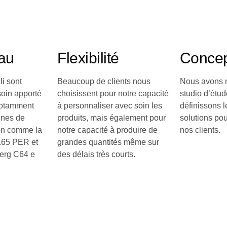
au
Flexibilité
Concep
li sont
Beaucoup de clients nous
Nous avons n
soin apporté
choisissent pour notre capacité
studio d’étu
notamment
à personnaliser avec soin les
définissons l
ines de
produits, mais également pour
solutions pou
on comme la
notre capacité à produire de
nos clients.
.65 PER et
grandes quantités même sur
berg C64 e
des délais très courts.