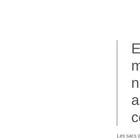
E
m
n
a
c
Les sacs 