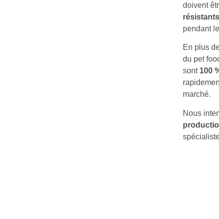
doivent êt
résistant
pendant le
En plus de
du pet foo
sont
100 
rapidemen
marché.
Nous inte
productio
spécialis